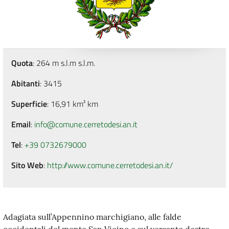
Quota
: 264 m s.l.m s.l.m.
Abitanti
: 3415
Superficie
: 16,91 km² km
Email
:
info@comune.cerretodesi.an.it
Tel
:
+39 0732679000
Sito Web
:
http://www.comune.cerretodesi.an.it/
Adagiata sull’Appennino marchigiano, alle falde